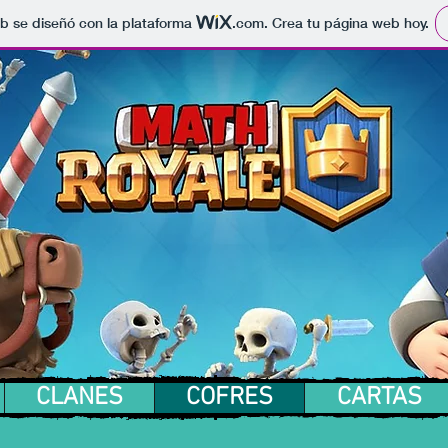
b se diseñó con la plataforma
.com
. Crea tu página web hoy.
GO
CLANES
COFRES
C
CLANES
COFRES
CARTAS