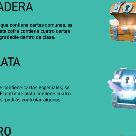
ADERA
, que contiene cartas comunes, se
te cofre contiene cuatro cartas
gradable dentro de clase.
LATA
LATA
ue contiene cartas especiales, se
l cofre de plata contiene cuatro
s, podrás controlar algunos
RO
RO